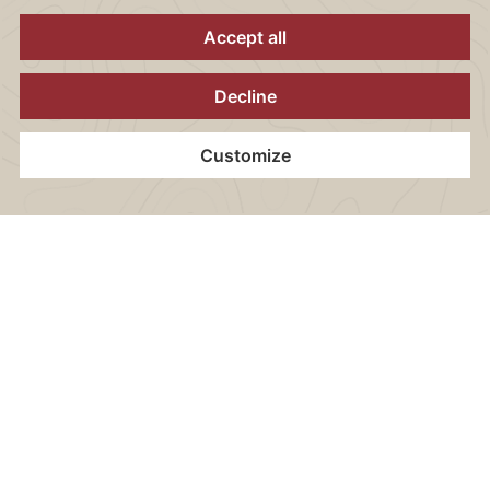
angebunden
WEIHNACHTEN RELOADED
Unser Küchenteam verwöhnt mit so manch kulinarischer
Überraschung. Ein Honigkuchen als besonderes
Highlight?
ALLES IST MÖGLICH
Home
Kontakt
Standort
Gutscheine
Jetzt Buchen
Und das sagen wir nicht nur so! Denn egal, ob Party,
legerer Stehempfang oder stilvolles Gala-Dinner, wir
setzen jede Idee um. Sie brauchen noch Zimmer? Bei uns
gibt es alles aus einer Hand, das macht es so einfach!
Ihre Ansprechpartner vor Ort
Teilen Sie uns die Details Ihrer geplanten
Weihnachtsfeier mit, und wir werden umgehend
Kontakt mit Ihnen aufnehmen. Wir freuen uns darauf,