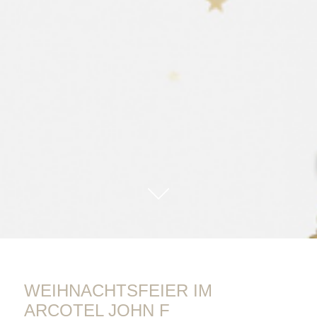
01
WEIHNACHTSFEIER IM
ARCOTEL JOHN F