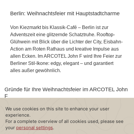
Berlin: Weihnachtsfeier mit Hauptstadtcharme
Von Kiezmarkt bis Klassik-Café – Berlin ist zur
Adventszeit eine glitzernde Schatztruhe. Rooftop-
Glühwein mit Blick über die Lichter der City, Eisbahn-
Action am Roten Rathaus und kreative Impulse aus
allen Ecken. Im ARCOTEL John F wird Ihre Feier zur
Berliner Stil-Ikone: edgy, elegant – und garantiert
alles außer gewöhnlich.
CONTENT BLOCKS
Gründe für Ihre Weihnachtsfeier im ARCOTEL John
F
LAGE, LAGE, LAGE
Nur wenige Gehminuten von der Friedrichstraße entfernt
und hervorragend an den öffentlichen Nahverkehr